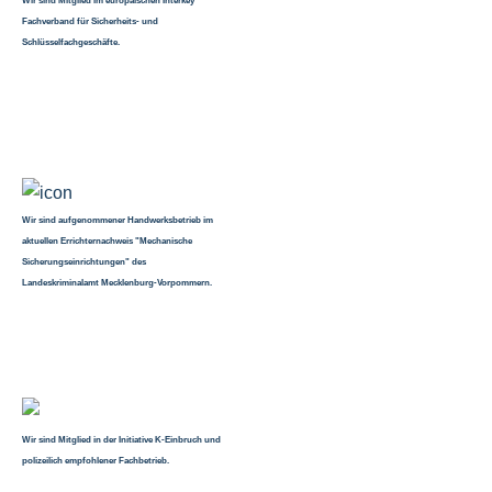
Wir sind Mitglied im europäischen Interkey
Fachverband für Sicherheits- und
Schlüsselfachgeschäfte.
Wir sind aufgenommener Handwerksbetrieb im
aktuellen Errichternachweis "Mechanische
Sicherungseinrichtungen" des
Landeskriminalamt Mecklenburg-Vorpommern.
Wir sind Mitglied in der Initiative K-Einbruch und
polizeilich empfohlener Fachbetrieb.