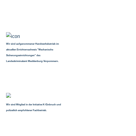
Wir sind aufgenommener Handwerksbetrieb im
aktuellen Errichternachweis "Mechanische
Sicherungseinrichtungen" des
Landeskriminalamt Mecklenburg-Vorpommern.
Wir sind Mitglied in der Initiative K-Einbruch und
polizeilich empfohlener Fachbetrieb.