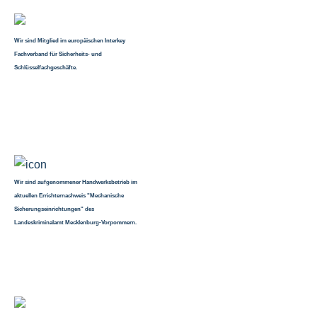
Wir sind Mitglied im europäischen Interkey
Fachverband für Sicherheits- und
Schlüsselfachgeschäfte.
Wir sind aufgenommener Handwerksbetrieb im
aktuellen Errichternachweis "Mechanische
Sicherungseinrichtungen" des
Landeskriminalamt Mecklenburg-Vorpommern.