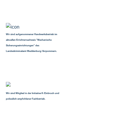
Wir sind aufgenommener Handwerksbetrieb im
aktuellen Errichternachweis "Mechanische
Sicherungseinrichtungen" des
Landeskriminalamt Mecklenburg-Vorpommern.
Wir sind Mitglied in der Initiative K-Einbruch und
polizeilich empfohlener Fachbetrieb.